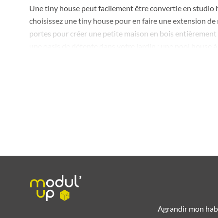
Une tiny house peut facilement être convertie en studio h
choisissez une tiny house pour en faire une extension de 
portes pour créer une petite maison en bois entièrement f
une oasis de détente dans votre jardin : une pool house à 
6 raisons de choisir une tin
Non seulement les tiny houses en bois Modul’up offrent be
entretenir. De plus, elles peuvent être adaptées à vos be
Notre équipe vous donne 6 raisons de choisir votre pisci
Prête à vivre : nos tiny houses sont créées et agencées e
Garantie : nos extensions en bois sont réalisées de fa
Personnalisable : nos constructions sont conçues à l’i
Agrandir mon hab
Mobile : une fois installé chez vous, le module en bois 