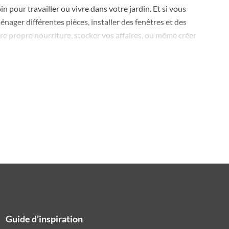
pour travailler ou vivre dans votre jardin. Et si vous
nager différentes pièces, installer des fenêtres et des
re propre nourriture, stocker vos affaires, ou même créer
ont également écologiques, abordables et faciles à
tudio ou espace qui vous convient parfaitement.
e chez vous. Il n’y a plus qu’à décorer !
tie décennale.
sonnels ou professionnels.
Guide d’inspiration