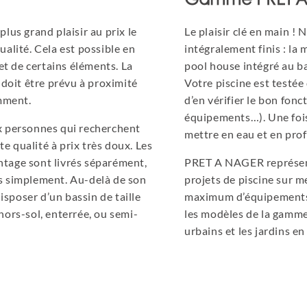
Gamme PRET 
lus grand plaisir au prix le
Le plaisir clé en main 
ualité. Cela est possible en
intégralement finis : la
 et de certains éléments. La
pool house intégré au ba
 doit être prévu à proximité
Votre piscine est testée
amment.
d’en vérifier le bon fonc
équipements…). Une fois l
x personnes qui recherchent
mettre en eau et en profi
 qualité à prix très doux. Les
ntage sont livrés séparément,
PRET A NAGER représente
rès simplement. Au-delà de son
projets de piscine sur 
disposer d’un bassin de taille
maximum d’équipements.
hors-sol, enterrée, ou semi-
les modèles de la gamme
urbains et les jardins en