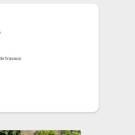
m
 de travaux